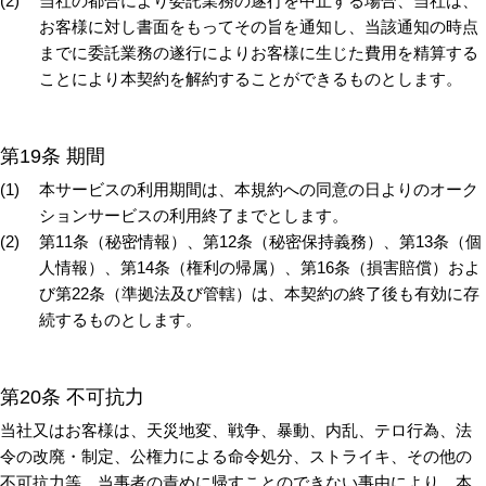
当社の都合により委託業務の遂行を中止する場合、当社は、
お客様に対し書面をもってその旨を通知し、当該通知の時点
までに委託業務の遂行によりお客様に生じた費用を精算する
ことにより本契約を解約することができるものとします。
第19条 期間
本サービスの利用期間は、本規約への同意の日よりのオーク
ションサービスの利用終了までとします。
第11条（秘密情報）、第12条（秘密保持義務）、第13条（個
人情報）、第14条（権利の帰属）、第16条（損害賠償）およ
び第22条（準拠法及び管轄）は、本契約の終了後も有効に存
続するものとします。
第20条 不可抗力
当社又はお客様は、天災地変、戦争、暴動、内乱、テロ行為、法
令の改廃・制定、公権力による命令処分、ストライキ、その他の
不可抗力等、当事者の責めに帰すことのできない事由により、本