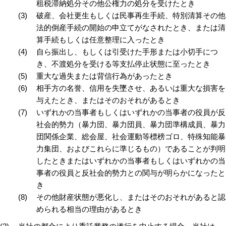
租税滞納処分その他公権力の処分を受けたとき
破産、会社更生もしくは民事再生手続、特別清算その他
法的倒産手続の開始の申立てがなされたとき、または清
算手続もしくは任意整理に入ったとき
自ら振出し、もしくは引受けた手形または小切手につ
き、不渡処分を受ける等支払停止状態に至ったとき
重大な過失または背信行為があったとき
相手方の名誉、信用を失墜させ、あるいは重大な損害を
与えたとき、またはそのおそれがあるとき
いずれかの当事者もしくはいずれかの当事者の役員が反
社会的勢力（暴力団、暴力団員、暴力団準構成員、暴力
団関係企業、総会屋、社会運動等標榜ゴロ、特殊知能暴
力集団、およびこれらに準じるもの）であることが判明
したときまたはいずれかの当事者もしくはいずれかの当
事者の役員と反社会的勢力との関与が明らかになったと
き
その他財産状態が悪化し、またはそのおそれがあると認
められる相当の理由があるとき