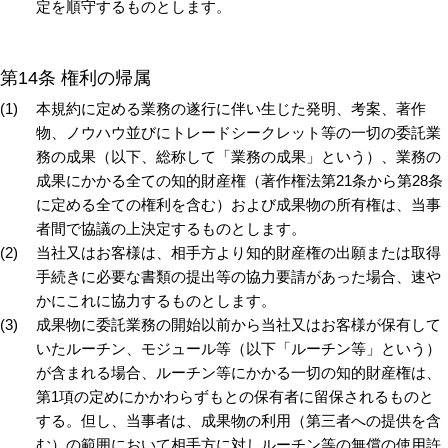
定を順守するものとします。
第14条 権利の帰属
本規約に定める業務の遂行に伴い生じた発明、考案、著作
物、ノウハウ並びにトレードシークレット等の一切の委託業
務の成果（以下、総称して「業務の成果」という）、業務の
成果にかかる全ての知的財産権（著作権法第21条から第28条
に定める全ての権利を含む）および成果物の所有権は、当事
者間で協議の上決定するものとします。
当社又はお客様は、相手方より知的財産権の出願または取得
手続きに必要な書類の提出等の協力要請があった場合、速や
かにこれに協力するものとします。
成果物に委託業務の開始以前から当社又はお客様が保有して
いたルーチン、モジュール等（以下「ルーチン等」という）
が含まれる場合、ルーチン等にかかる一切の知的財産権は、
第1項の定めにかかわらずもとの保有者に留保されるものと
する。但し、当事者は、成果物の利用（第三者への提供を含
む）の範囲において相手方に対しルーチン等の無償の使用許